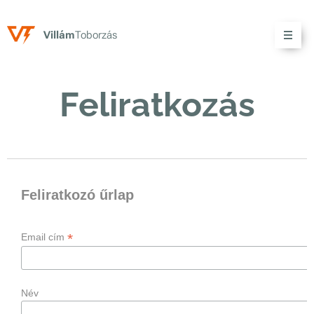
V
illám
Toborzás
Feliratkozás
Feliratkozó űrlap
*
Email cím
Név