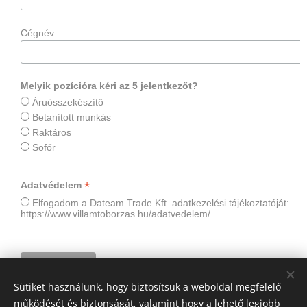
Cégnév
Melyik pozícióra kéri az 5 jelentkezőt?
Áruösszekészítő
Betanított munkás
Raktáros
Sofőr
*
Adatvédelem
Elfogadom a Dateam Trade Kft. adatkezelési tájékoztatóját:
https://www.villamtoborzas.hu/adatvedelem/
Sütiket használunk, hogy biztosítsuk a weboldal megfelelő
működését és biztonságát, valamint hogy a lehető legjobb