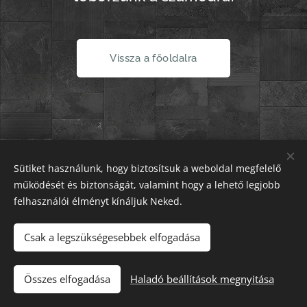
Vissza a főoldalra
Sütiket használunk, hogy biztosítsuk a weboldal megfelelő
működését és biztonságát, valamint hogy a lehető legjobb
felhasználói élményt kínáljuk Neked.
Csak a legszükségesebbek elfogadása
Villámtoborzás.hu | Dateam-Trade Kft. | Minden jog fenntartva.
Telefon: 06-20-314-8033 | E-mail: iroda@villamtoborzas.hu
Összes elfogadása
Haladó beállítások megnyitása
Sütik