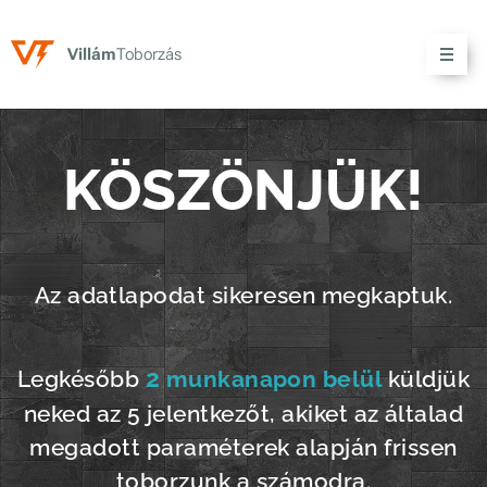
V
illám
Toborzás
KÖSZÖNJÜK!
Az adatlapodat sikeresen megkaptuk.
2
Legkésőbb
munkanapon belül
küldjük
neked az 5 jelentkezőt, akiket az általad
megadott paraméterek alapján frissen
toborzunk a számodra.