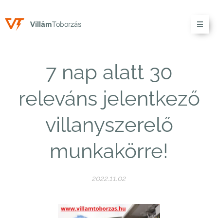
V
illám
Toborzás
7 nap alatt 30
releváns jelentkező
villanyszerelő
munkakörre!
2022.11.02