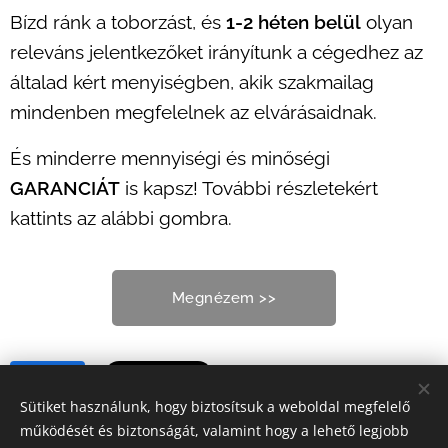
Bízd ránk a toborzást, és
1-2 héten belül
olyan
releváns jelentkezőket irányítunk a cégedhez az
általad kért menyiségben, akik szakmailag
mindenben megfelelnek az elvárásaidnak.
És minderre mennyiségi és minőségi
GARANCIÁT
is kapsz! További részletekért
kattints az alábbi gombra.
Megnézem >>
Share
Sütiket használunk, hogy biztosítsuk a weboldal megfelelő
működését és biztonságát, valamint hogy a lehető legjobb