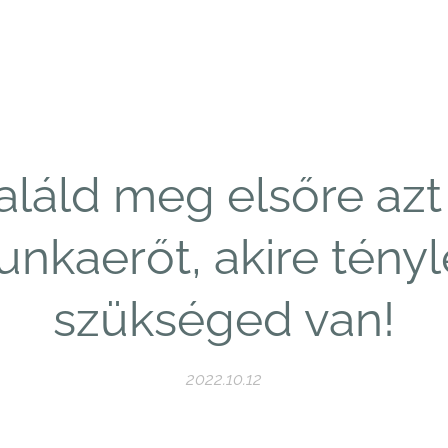
aláld meg elsőre azt
nkaerőt, akire tény
szükséged van!
2022.10.12