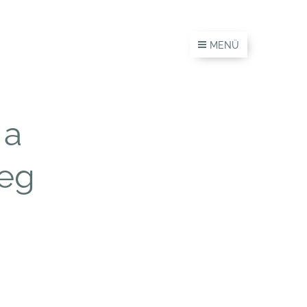
MENÜ
 a
leg