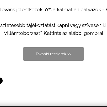
eváns jelentkezők, 0% alkalmatlan pályázók - 
észletesebb tájékoztatást kapni vagy szívesen k
Villámtoborzást? Kattints az alábbi gombra!
További részletek >>