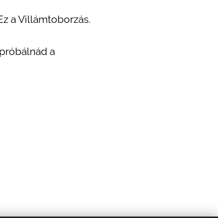
Ez a Villámtoborzás.
ipróbálnád a