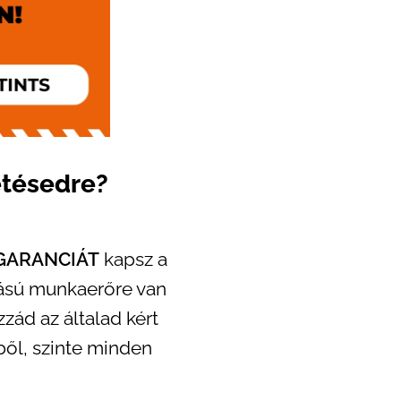
etésedre?
 GARANCIÁT
kapsz a
tású
munkaerőre
van
zád az általad kért
ől, szinte minden