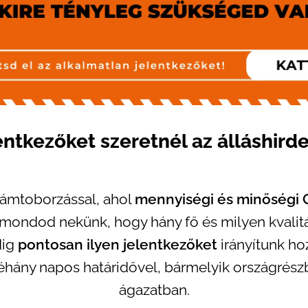
entkezőket szeretnél az álláshird
llámtoborzással, ahol
mennyiségi és minőségi
elmondod nekünk, hogy hány fő és milyen kvali
dig
pontosan ilyen jelentkezőket
irányítunk hoz
hány napos határidővel, bármelyik országrészb
ágazatban.