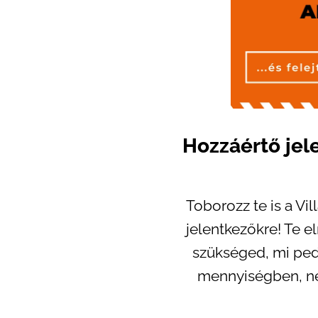
Hozzáértő jel
Toborozz te is a Vi
jelentkezőkre! Te 
szükséged, mi pe
mennyiségben, né