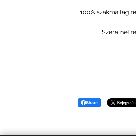
100% szakmailag rel
Szeretnél r
Share