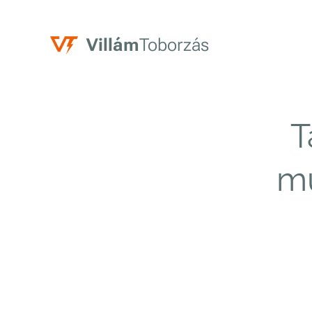
V
illám
Toborzás
T
mu