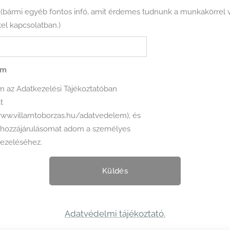
(bármi egyéb fontos infó, amit érdemes tudnunk a munkakörrel 
kel kapcsolatban.)
em
tatóban
t
www.villamtoborzas.hu/adatvedelem), és
kezeléséhez.
Küldés
Adatvédelmi tájékoztató.