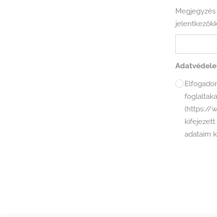
Megjegyzés 
jelentkezők
Adatvédel
Elfogadom az Adatkezelési Tájékoz
foglaltaka
(https://
kifejezett hozzájárulásomat adom a személyes
adataim 