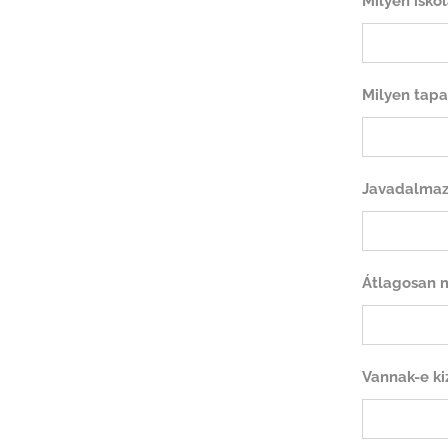
Milyen isko
Milyen tapa
Javadalmazás
Átlagosan 
Vannak-e ki