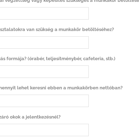
lai végzettség vagy képesítés szükséges a munkakör betöltés
sztalatokra van szükség a munkakör betöltéséhez?
 formája? (órabér, teljesítménybér, cafeteria, stb.)
mennyit lehet keresni ebben a munkakörben nettóban?
záró okok a jelentkezésnél?