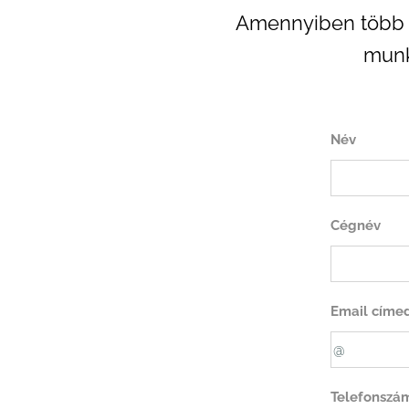
Amennyiben több p
munk
Név
Cégnév
Email címe
Telefonszám