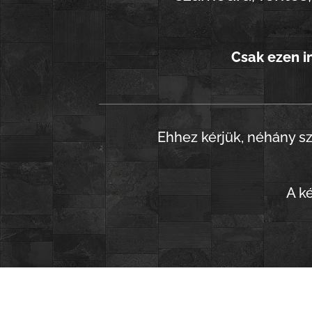
Csak ezen i
Ehhez kérjük,
néhány s
A k