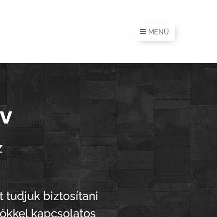
MENÜ
ív
z
 tudjuk biztosítani
zőkkel kapcsolatos