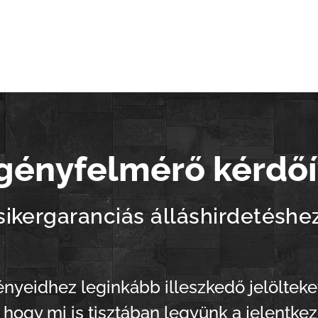
gényfelmérő kérdő
sikergaranciás álláshirdetéshe
nyeidhez leginkább illeszkedő jelölteket
 hogy mi is tisztában legyünk a jelentke