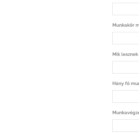
Munkakör me
Mik lesznek
Hány fő mun
Munkavégzé