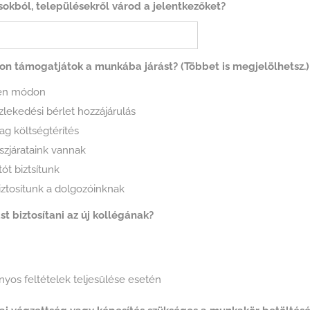
sokból, településekről várod a jelentkezőket?
n támogatjátok a munkába járást? (Többet is megjelölhetsz.)
en módon
ekedési bérlet hozzájárulás
g költségtérítés
zjárataink vannak
ót biztsítunk
biztosítunk a dolgozóinknak
st biztosítani az új kollégának?
nyos feltételek teljesülése esetén