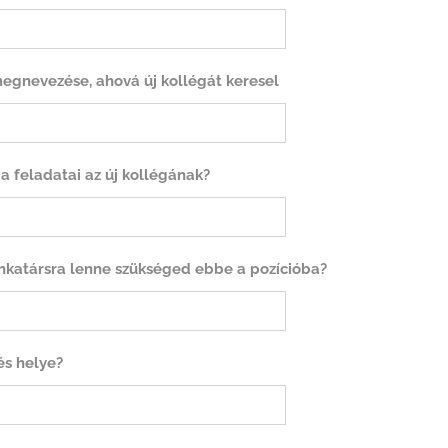
gnevezése, ahová új kollégát keresel
 a feladatai az új kollégának?
katársra lenne szükséged ebbe a pozícióba?
s helye?