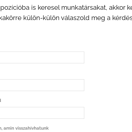
ozícióba is keresel munkatársakat, akkor k
akörre külön-külön válaszold meg a kérdés
d
, amin visszahívhatunk