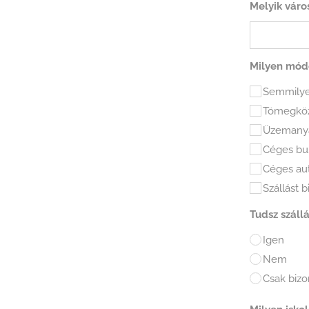
Melyik váro
Milyen módo
Semmily
Tömegközl
Üzemanya
Céges bus
Céges aut
Szállást 
Tudsz szállá
Igen
Nem
Csak bizo