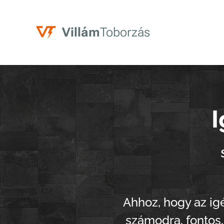
V
illám
Toborzás
I
Ahhoz, hogy az igé
számodra, fontos,