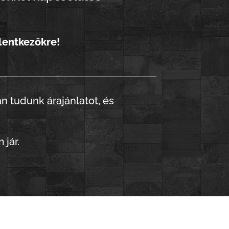
lentkezőkre!
n tudunk árajánlatot, és
jár.