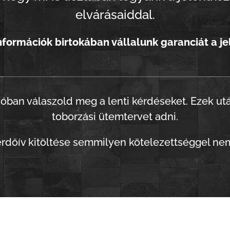
elvárásaiddal.
nformációk birtokában vállalunk garanciát a je
zóban
válaszold meg a lenti kérdéseket. Ezek utá
toborzási ütemtervet adni.
érdőív kitöltése semmilyen kötelezettséggel
nem 